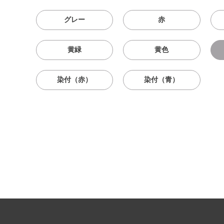
グレー
赤
黄緑
黄色
染付（赤）
染付（青）