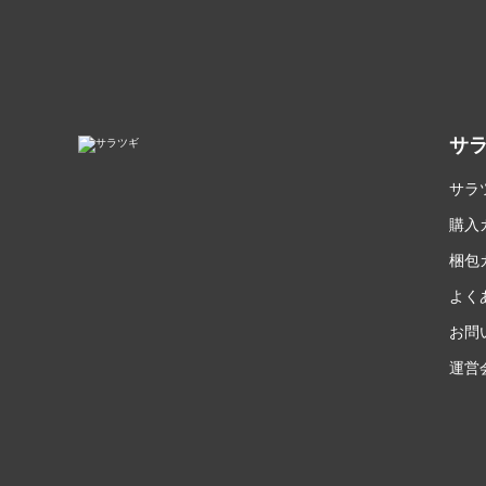
サ
サラ
購入
梱包
よく
お問
運営