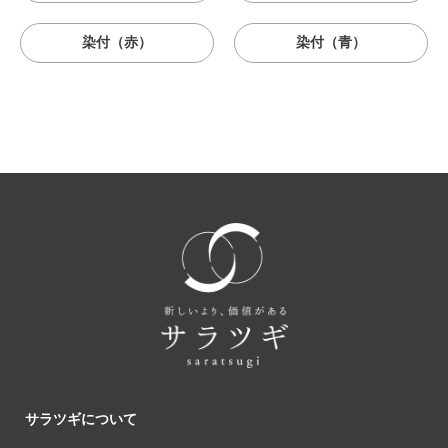
染付（赤）
染付（青）
サラツギについて