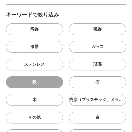
キーワードで絞り込み
陶器
磁器
漆器
ガラス
ステンレス
琺瑯
鉄
石
木
樹脂（プラスチック、メラニン、シリコン等）
その他
白