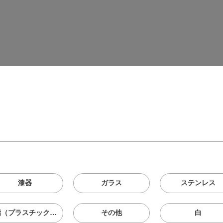
漆器
ガラス
ステンレス
樹脂（プラスチック、メラニン、シリコン等）
その他
白