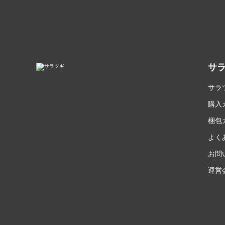
サ
サラ
購入
梱包
よく
お問
運営