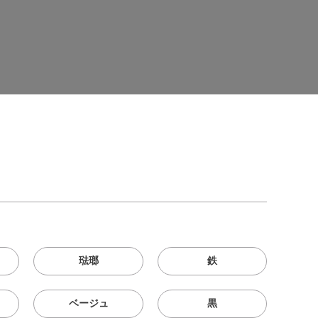
琺瑯
鉄
ベージュ
黒