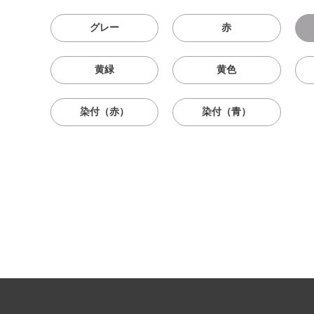
グレー
赤
黄緑
黄色
染付（赤）
染付（青）