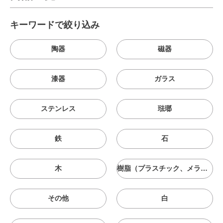
キーワードで絞り込み
陶器
磁器
漆器
ガラス
ステンレス
琺瑯
鉄
石
木
樹脂（プラスチック、メラニン、シリコン等）
その他
白