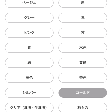
ベージュ
黒
グレー
赤
ピンク
紫
青
水色
緑
黄緑
黄色
茶色
シルバー
ゴールド
クリア（透明・半透明）
柄もの