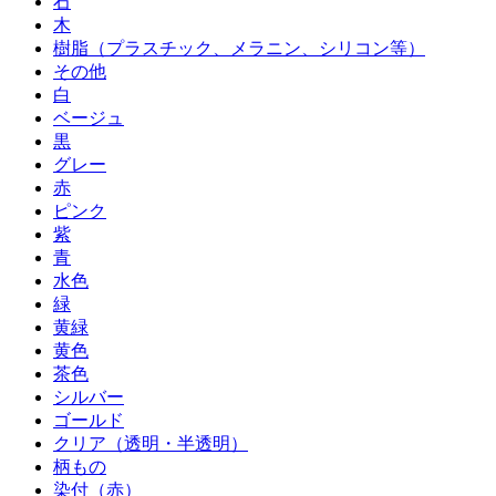
石
木
樹脂（プラスチック、メラニン、シリコン等）
その他
白
ベージュ
黒
グレー
赤
ピンク
紫
青
水色
緑
黄緑
黄色
茶色
シルバー
ゴールド
クリア（透明・半透明）
柄もの
染付（赤）