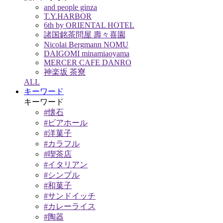
and people ginza
T.Y.HARBOR
6th by ORIENTAL HOTEL
諸国銘茶問屋 壽々喜園
Nicolai Bergmann NOMU
DAIGOMI minamiaoyama
MERCER CAFE DANRO
神楽坂 茶寮
ALL
キーワード
キーワード
#懐石
#ビアホール
#洋菓子
#カラフル
#喫茶店
#イタリアン
#シンプル
#和菓子
#サンドイッチ
#カレーライス
#陶器