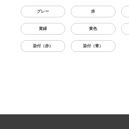
グレー
赤
黄緑
黄色
染付（赤）
染付（青）