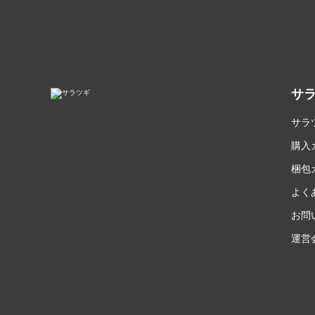
サ
サラ
購入
梱包
よく
お問
運営