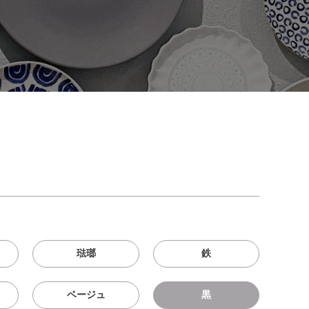
琺瑯
鉄
ベージュ
黒