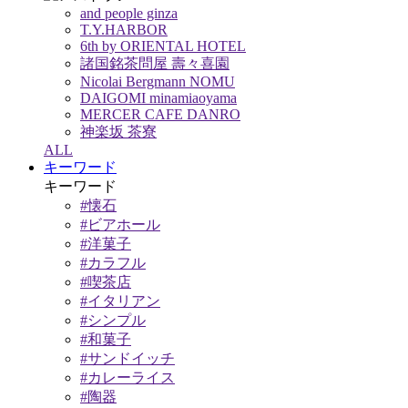
and people ginza
T.Y.HARBOR
6th by ORIENTAL HOTEL
諸国銘茶問屋 壽々喜園
Nicolai Bergmann NOMU
DAIGOMI minamiaoyama
MERCER CAFE DANRO
神楽坂 茶寮
ALL
キーワード
キーワード
#懐石
#ビアホール
#洋菓子
#カラフル
#喫茶店
#イタリアン
#シンプル
#和菓子
#サンドイッチ
#カレーライス
#陶器