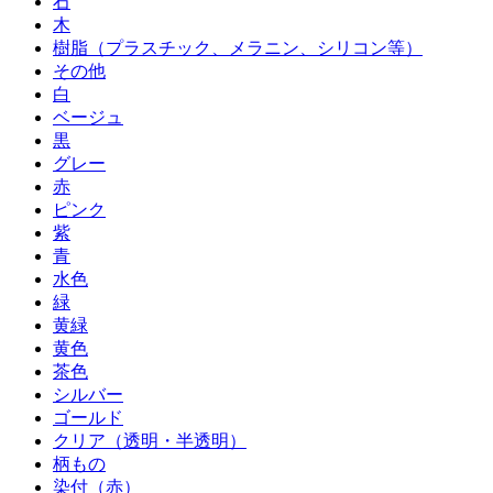
石
木
樹脂（プラスチック、メラニン、シリコン等）
その他
白
ベージュ
黒
グレー
赤
ピンク
紫
青
水色
緑
黄緑
黄色
茶色
シルバー
ゴールド
クリア（透明・半透明）
柄もの
染付（赤）