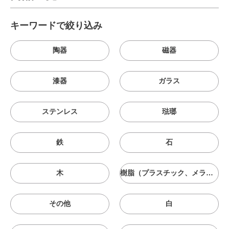
キーワードで絞り込み
陶器
磁器
漆器
ガラス
ステンレス
琺瑯
鉄
石
木
樹脂（プラスチック、メラニン、シリコン等）
その他
白