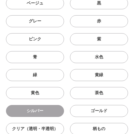
ベージュ
黒
グレー
赤
ピンク
紫
青
水色
緑
黄緑
黄色
茶色
シルバー
ゴールド
クリア（透明・半透明）
柄もの