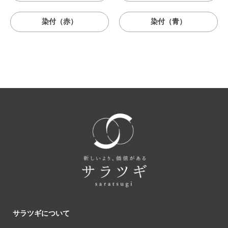
染付（赤）
染付（青）
サラツギについて