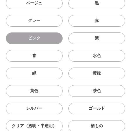
ベージュ
黒
グレー
赤
ピンク
紫
青
水色
緑
黄緑
黄色
茶色
シルバー
ゴールド
クリア（透明・半透明）
柄もの