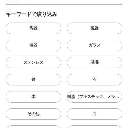
キーワードで絞り込み
陶器
磁器
漆器
ガラス
ステンレス
琺瑯
鉄
石
木
樹脂（プラスチック、メラニン、シリコン等）
その他
白