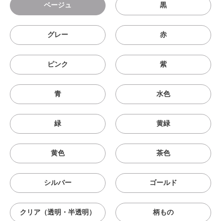
ベージュ
黒
グレー
赤
ピンク
紫
青
水色
緑
黄緑
黄色
茶色
シルバー
ゴールド
クリア（透明・半透明）
柄もの