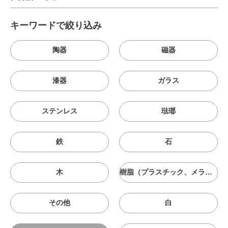
キーワードで絞り込み
陶器
磁器
漆器
ガラス
ステンレス
琺瑯
鉄
石
木
樹脂（プラスチック、メラニン、シリコン等）
その他
白