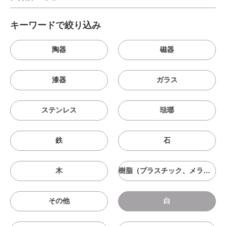
キーワードで絞り込み
陶器
磁器
漆器
ガラス
ステンレス
琺瑯
鉄
石
木
樹脂（プラスチック、メラニン、シリコン等）
その他
白