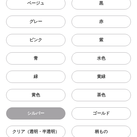
ベージュ
黒
グレー
赤
ピンク
紫
青
水色
緑
黄緑
黄色
茶色
シルバー
ゴールド
クリア（透明・半透明）
柄もの