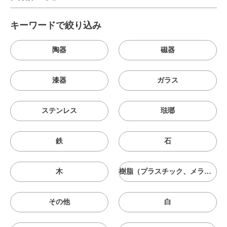
キーワードで絞り込み
陶器
磁器
漆器
ガラス
ステンレス
琺瑯
鉄
石
木
樹脂（プラスチック、メラニン、シリコン等）
その他
白