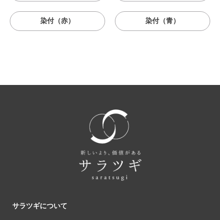
染付（赤）
染付（青）
サラツギについて