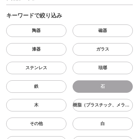
キーワードで絞り込み
陶器
磁器
漆器
ガラス
ステンレス
琺瑯
鉄
石
木
樹脂（プラスチック、メラニン、シリコン等）
その他
白