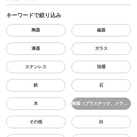
キーワードで絞り込み
陶器
磁器
漆器
ガラス
ステンレス
琺瑯
鉄
石
木
樹脂（プラスチック、メラニン、シリコン等）
その他
白