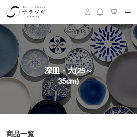
深皿・大(25～
35cm)
商品一覧