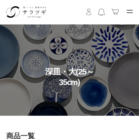
深皿・大(25～
35cm)
商品一覧