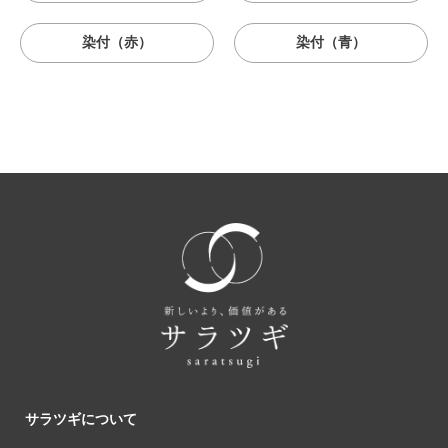
染付（赤）
染付（青）
サラツギについて