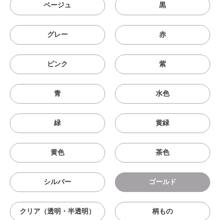
ベージュ
黒
グレー
赤
ピンク
紫
青
水色
緑
黄緑
黄色
茶色
シルバー
ゴールド
クリア（透明・半透明）
柄もの