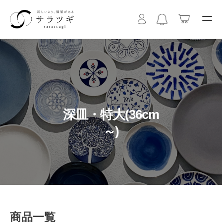
深皿・特大(36cm
～)
商品一覧