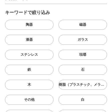
キーワードで絞り込み
陶器
磁器
漆器
ガラス
ステンレス
琺瑯
鉄
石
木
樹脂（プラスチック、メラニン、シリコン等）
その他
白