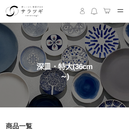
深皿・特大(36cm
～)
商品一覧