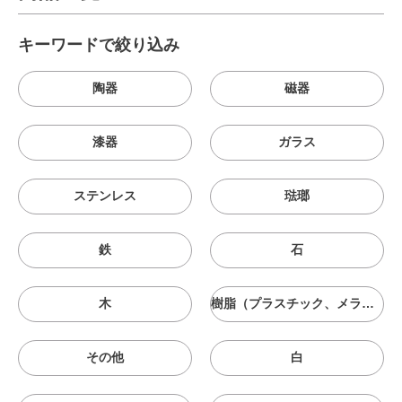
キーワードで絞り込み
陶器
磁器
漆器
ガラス
ステンレス
琺瑯
鉄
石
木
樹脂（プラスチック、メラニン、シリコン等）
その他
白