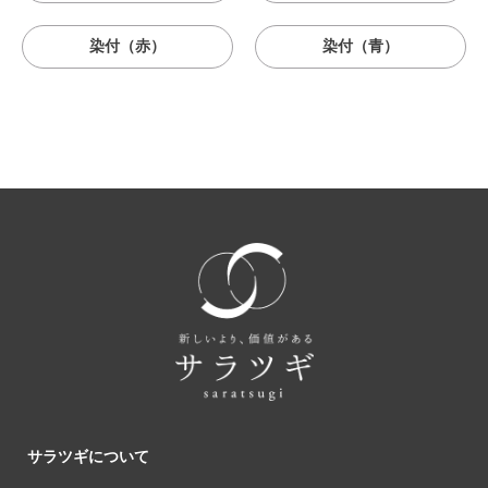
染付（赤）
染付（青）
サラツギについて