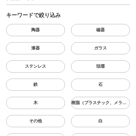
キーワードで絞り込み
陶器
磁器
漆器
ガラス
ステンレス
琺瑯
鉄
石
木
樹脂（プラスチック、メラニン、シリコン等）
その他
白