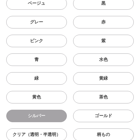
ベージュ
黒
グレー
赤
ピンク
紫
青
水色
緑
黄緑
黄色
茶色
シルバー
ゴールド
クリア（透明・半透明）
柄もの