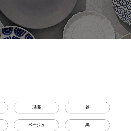
琺瑯
鉄
ベージュ
黒