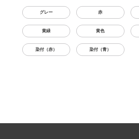
グレー
赤
黄緑
黄色
染付（赤）
染付（青）