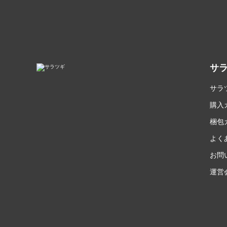
サ
サラ
購入
梱包
よく
お問
運営