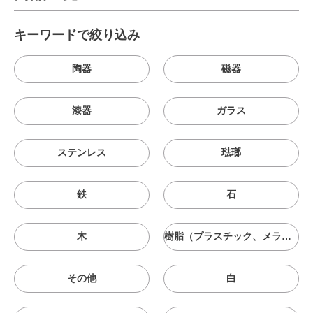
キーワードで絞り込み
陶器
磁器
漆器
ガラス
ステンレス
琺瑯
鉄
石
木
樹脂（プラスチック、メラニン、シリコン等）
その他
白