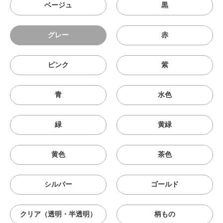
ベージュ
黒
グレー
赤
ピンク
紫
青
水色
緑
黄緑
黄色
茶色
シルバー
ゴールド
クリア（透明・半透明）
柄もの