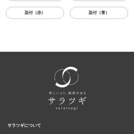
染付（赤）
染付（青）
サラツギについて