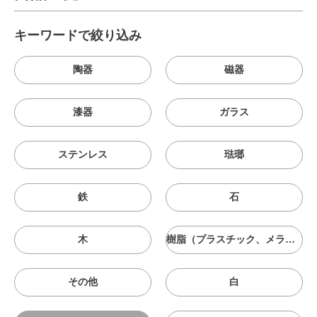
キーワードで絞り込み
陶器
磁器
漆器
ガラス
ステンレス
琺瑯
鉄
石
木
樹脂（プラスチック、メラニン、シリコン等）
その他
白