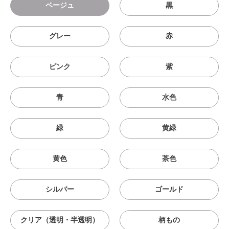
ベージュ
黒
グレー
赤
ピンク
紫
青
水色
緑
黄緑
黄色
茶色
シルバー
ゴールド
クリア（透明・半透明）
柄もの