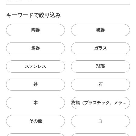
キーワードで絞り込み
陶器
磁器
漆器
ガラス
ステンレス
琺瑯
鉄
石
木
樹脂（プラスチック、メラニン、シリコン等）
その他
白