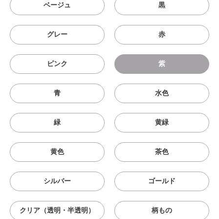
ベージュ
黒
グレー
赤
ピンク
紫
青
水色
緑
黄緑
黄色
茶色
シルバー
ゴールド
クリア（透明・半透明）
柄もの