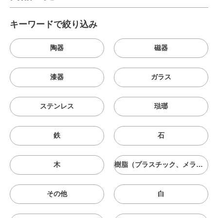
キーワードで絞り込み
陶器
磁器
漆器
ガラス
ステンレス
琺瑯
鉄
石
木
樹脂（プラスチック、メラニン、シリコン等）
その他
白