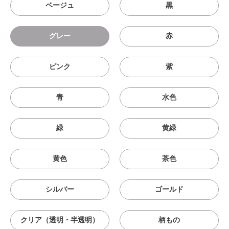
ベージュ
黒
グレー
赤
ピンク
紫
青
水色
緑
黄緑
黄色
茶色
シルバー
ゴールド
クリア（透明・半透明）
柄もの