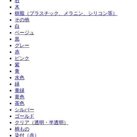
石
木
樹脂（プラスチック、メラニン、シリコン等）
その他
白
ベージュ
黒
グレー
赤
ピンク
紫
青
水色
緑
黄緑
黄色
茶色
シルバー
ゴールド
クリア（透明・半透明）
柄もの
染付（赤）