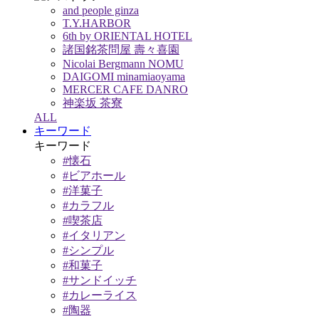
and people ginza
T.Y.HARBOR
6th by ORIENTAL HOTEL
諸国銘茶問屋 壽々喜園
Nicolai Bergmann NOMU
DAIGOMI minamiaoyama
MERCER CAFE DANRO
神楽坂 茶寮
ALL
キーワード
キーワード
#懐石
#ビアホール
#洋菓子
#カラフル
#喫茶店
#イタリアン
#シンプル
#和菓子
#サンドイッチ
#カレーライス
#陶器