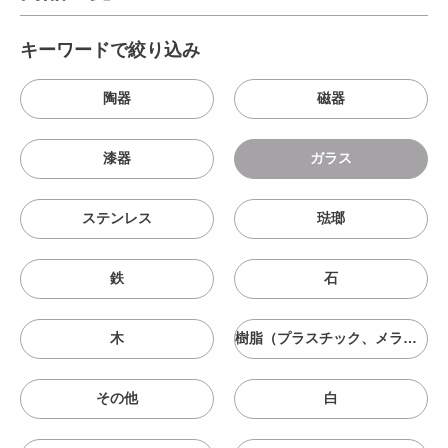
キーワードで絞り込み
陶器
磁器
漆器
ガラス
ステンレス
琺瑯
鉄
石
木
樹脂（プラスチック、メラニン、シリコン等）
その他
白