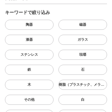
キーワードで絞り込み
陶器
磁器
漆器
ガラス
ステンレス
琺瑯
鉄
石
木
樹脂（プラスチック、メラニン、シリコン等）
その他
白