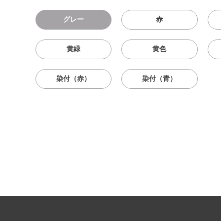
グレー
赤
黄緑
黄色
染付（赤）
染付（青）