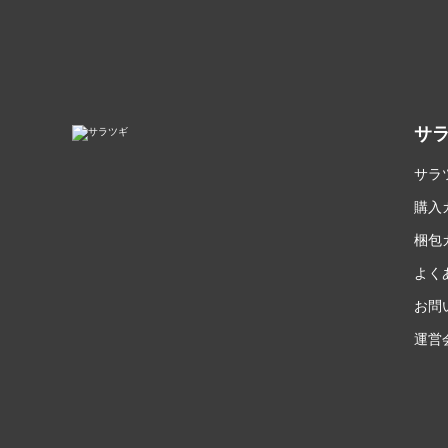
サ
サラ
購入
梱包
よく
お問
運営