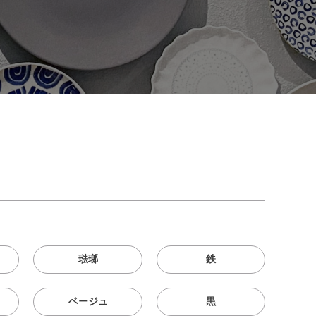
琺瑯
鉄
ベージュ
黒