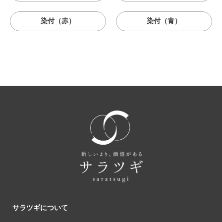
染付（赤）
染付（青）
サラツギについて