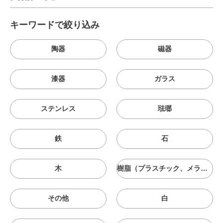
キーワードで絞り込み
陶器
磁器
漆器
ガラス
ステンレス
琺瑯
鉄
石
木
樹脂（プラスチック、メラニン、シリコン等）
その他
白