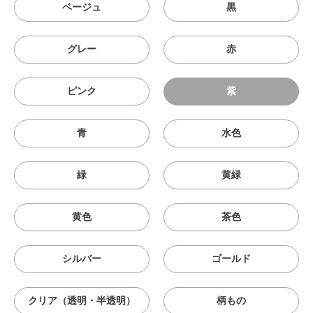
ベージュ
黒
グレー
赤
ピンク
紫
青
水色
緑
黄緑
黄色
茶色
シルバー
ゴールド
クリア（透明・半透明）
柄もの