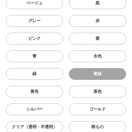
ベージュ
黒
グレー
赤
ピンク
紫
青
水色
緑
黄緑
黄色
茶色
シルバー
ゴールド
クリア（透明・半透明）
柄もの