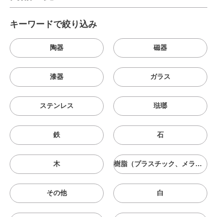
キーワードで絞り込み
陶器
磁器
漆器
ガラス
ステンレス
琺瑯
鉄
石
木
樹脂（プラスチック、メラニン、シリコン等）
その他
白