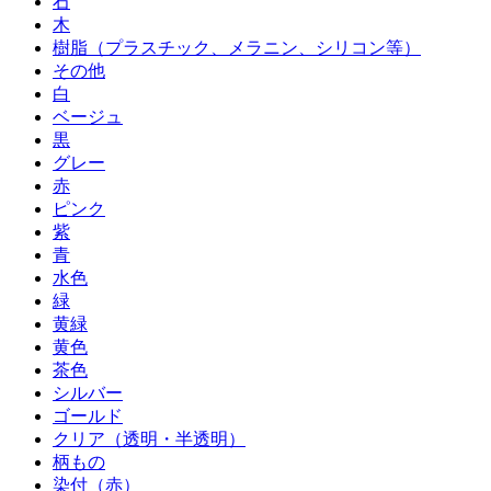
石
木
樹脂（プラスチック、メラニン、シリコン等）
その他
白
ベージュ
黒
グレー
赤
ピンク
紫
青
水色
緑
黄緑
黄色
茶色
シルバー
ゴールド
クリア（透明・半透明）
柄もの
染付（赤）