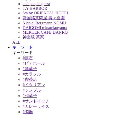
and people ginza
T.Y.HARBOR
6th by ORIENTAL HOTEL
諸国銘茶問屋 壽々喜園
Nicolai Bergmann NOMU
DAIGOMI minamiaoyama
MERCER CAFE DANRO
神楽坂 茶寮
ALL
キーワード
キーワード
#懐石
#ビアホール
#洋菓子
#カラフル
#喫茶店
#イタリアン
#シンプル
#和菓子
#サンドイッチ
#カレーライス
#陶器