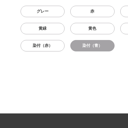
グレー
赤
黄緑
黄色
染付（赤）
染付（青）