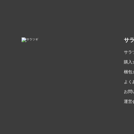
サ
サラ
購入
梱包
よく
お問
運営