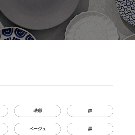
琺瑯
鉄
ベージュ
黒