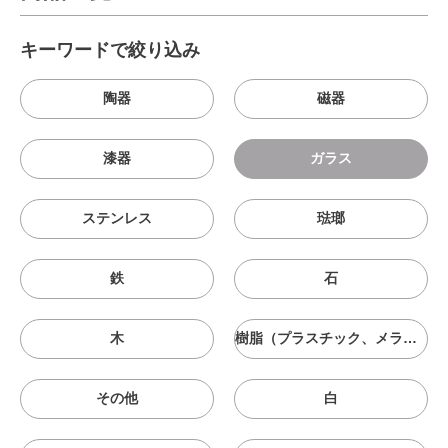
キーワードで絞り込み
陶器
磁器
漆器
ガラス
ステンレス
琺瑯
鉄
石
木
樹脂（プラスチック、メラニン、シリコン等）
その他
白