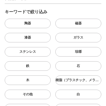
キーワードで絞り込み
陶器
磁器
漆器
ガラス
ステンレス
琺瑯
鉄
石
木
樹脂（プラスチック、メラニン、シリコン等）
その他
白