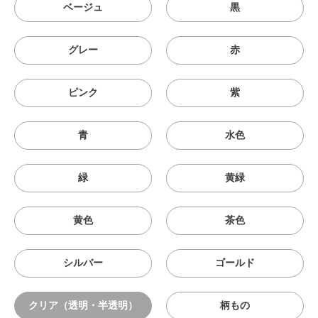
ベージュ
黒
グレー
赤
ピンク
紫
青
水色
緑
黄緑
黄色
茶色
シルバー
ゴールド
クリア（透明・半透明）
柄もの