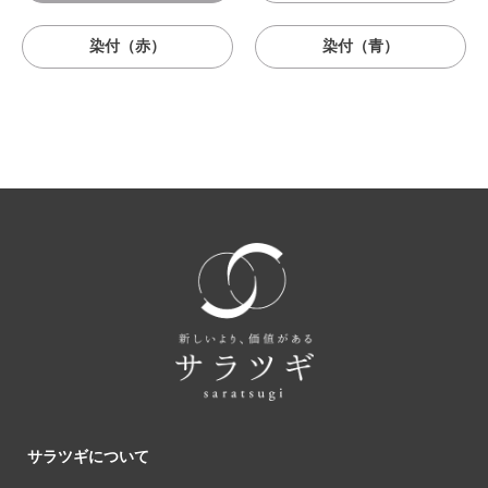
染付（赤）
染付（青）
サラツギについて