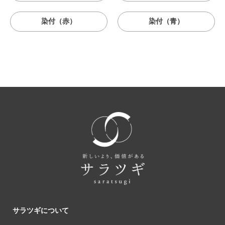
染付（赤）
染付（青）
サラツギについて