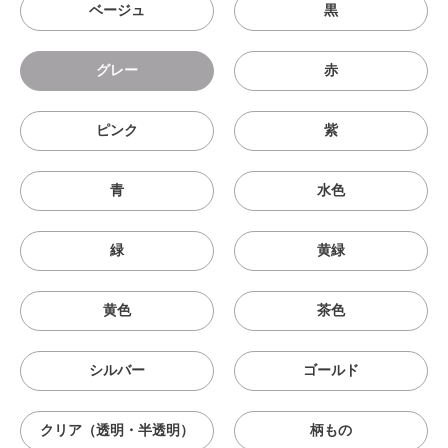
ベージュ
黒
グレー
赤
ピンク
紫
青
水色
緑
黄緑
黄色
茶色
シルバー
ゴールド
クリア（透明・半透明）
柄もの