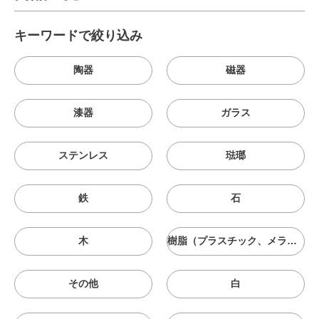
キーワードで絞り込み
陶器
磁器
漆器
ガラス
ステンレス
琺瑯
鉄
石
木
樹脂（プラスチック、メラニン、シリコン等）
その他
白