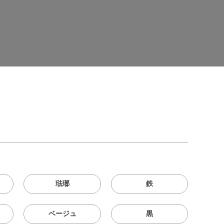
琺瑯
鉄
ベージュ
黒