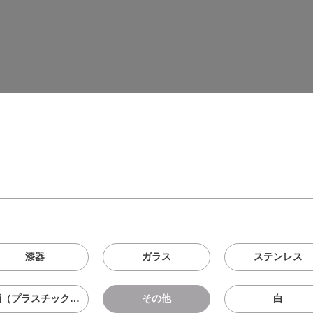
漆器
ガラス
ステンレス
樹脂（プラスチック、メラニン、シリコン等）
その他
白