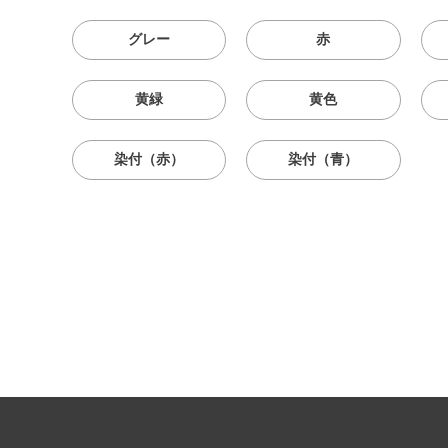
グレー
赤
黄緑
黄色
染付（赤）
染付（青）