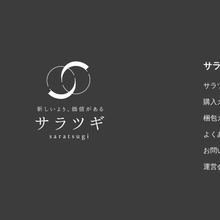
サ
サラ
購入
梱包
よく
お問
運営