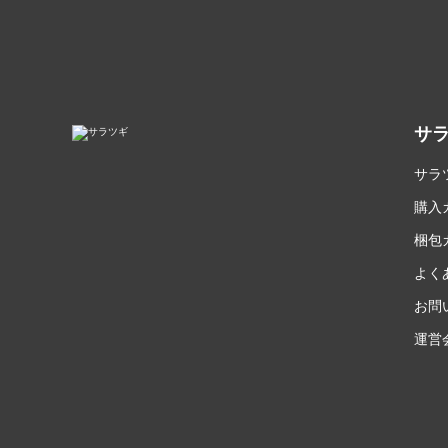
サ
サラ
購入
梱包
よく
お問
運営