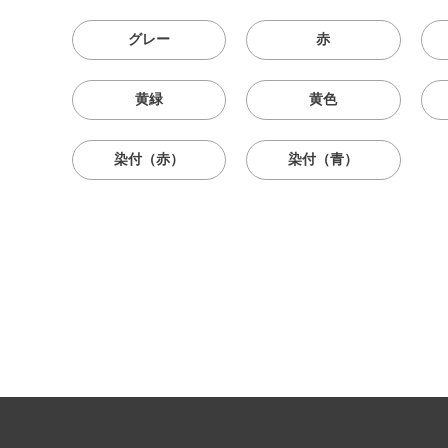
グレー
赤
黄緑
黄色
染付（赤）
染付（青）