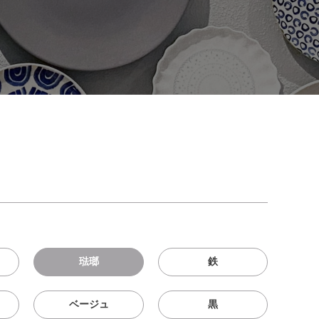
琺瑯
鉄
ベージュ
黒