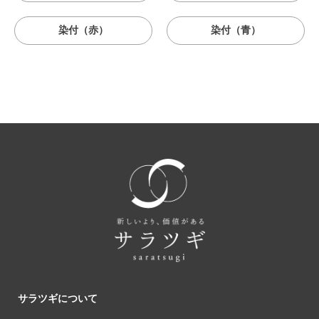
染付（赤）
染付（青）
サラツギについて