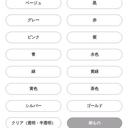
ベージュ
黒
グレー
赤
ピンク
紫
青
水色
緑
黄緑
黄色
茶色
シルバー
ゴールド
クリア（透明・半透明）
柄もの