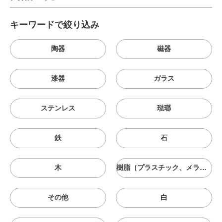
キーワードで絞り込み
陶器
磁器
漆器
ガラス
ステンレス
琺瑯
鉄
石
木
樹脂（プラスチック、メラニン、シリコン等）
その他
白