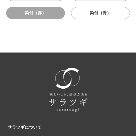
染付（赤）
染付（青）
サラツギについて