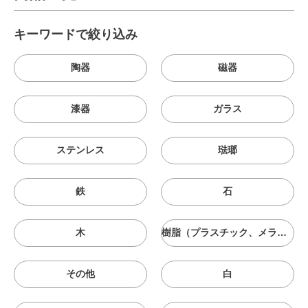
キーワードで絞り込み
陶器
磁器
漆器
ガラス
ステンレス
琺瑯
鉄
石
木
樹脂（プラスチック、メラニン、シリコン等）
その他
白