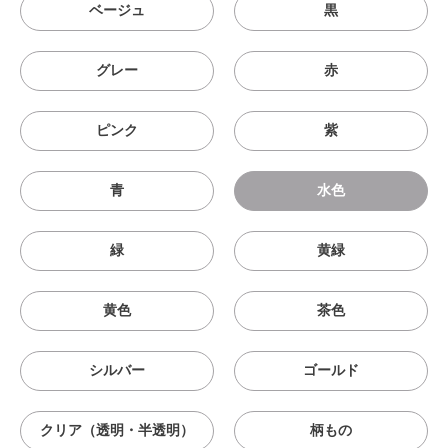
ベージュ
黒
グレー
赤
ピンク
紫
青
水色
緑
黄緑
黄色
茶色
シルバー
ゴールド
クリア（透明・半透明）
柄もの