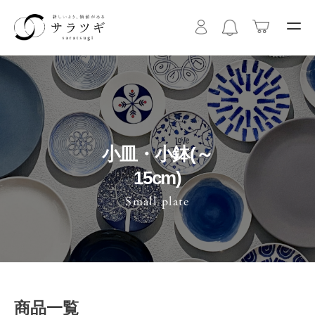
小皿・小鉢(～
15cm)
Small plate
商品一覧