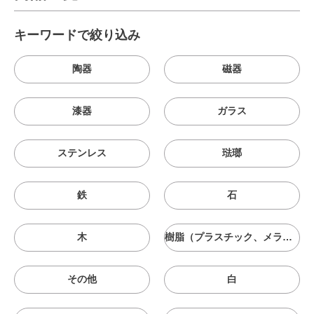
キーワードで絞り込み
陶器
磁器
漆器
ガラス
ステンレス
琺瑯
鉄
石
木
樹脂（プラスチック、メラニン、シリコン等）
その他
白