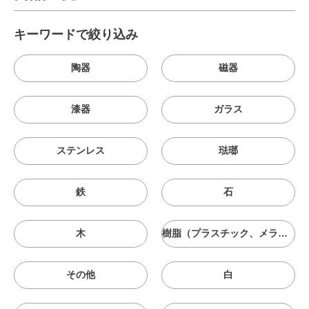
キーワードで絞り込み
陶器
磁器
漆器
ガラス
ステンレス
琺瑯
鉄
石
木
樹脂（プラスチック、メラニン、シリコン等）
その他
白