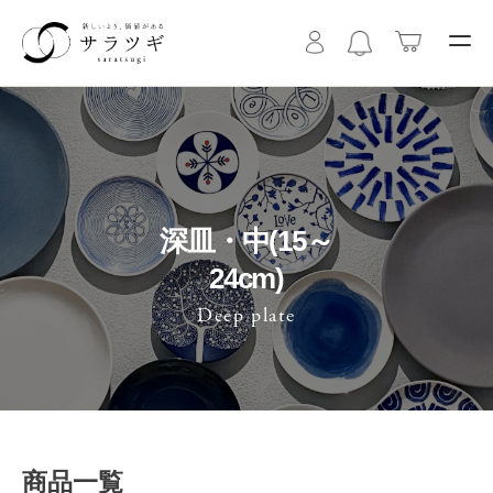
深皿・中(15～
24cm)
Deep plate
商品一覧