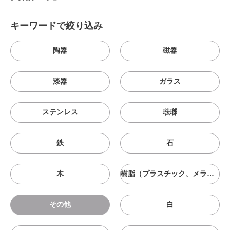
キーワードで絞り込み
陶器
磁器
漆器
ガラス
ステンレス
琺瑯
鉄
石
木
樹脂（プラスチック、メラニン、シリコン等）
その他
白