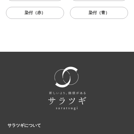
染付（赤）
染付（青）
サラツギについて