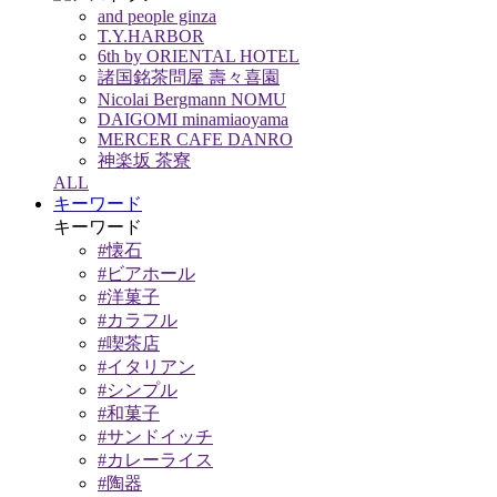
and people ginza
T.Y.HARBOR
6th by ORIENTAL HOTEL
諸国銘茶問屋 壽々喜園
Nicolai Bergmann NOMU
DAIGOMI minamiaoyama
MERCER CAFE DANRO
神楽坂 茶寮
ALL
キーワード
キーワード
#懐石
#ビアホール
#洋菓子
#カラフル
#喫茶店
#イタリアン
#シンプル
#和菓子
#サンドイッチ
#カレーライス
#陶器