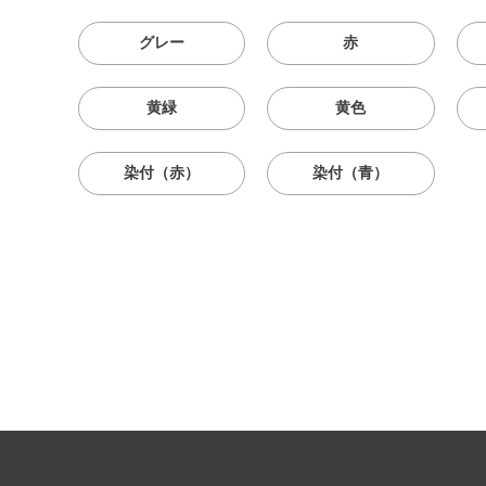
グレー
赤
黄緑
黄色
染付（赤）
染付（青）