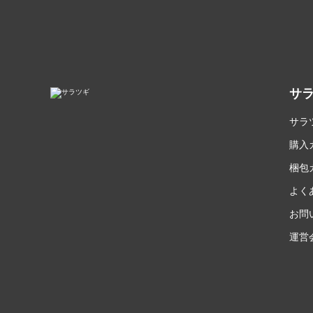
サ
サラ
購入
梱包
よく
お問
運営