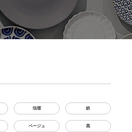
琺瑯
鉄
ベージュ
黒