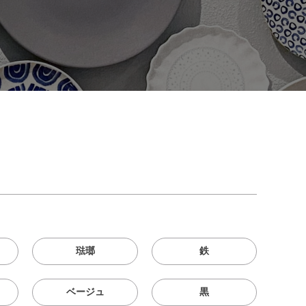
琺瑯
鉄
ベージュ
黒