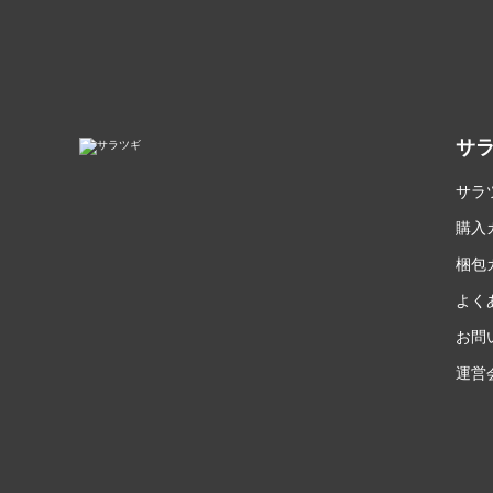
サ
サラ
購入
梱包
よく
お問
運営