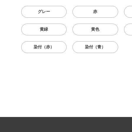
グレー
赤
黄緑
黄色
染付（赤）
染付（青）